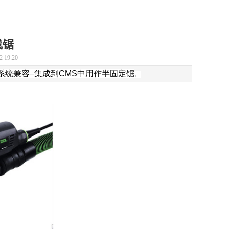
线锯
2 19:20
系统兼容
–集成到CMS中用作半固定锯
。