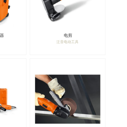
器
电剪
泛音电动工具