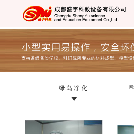
绿岛净化
网